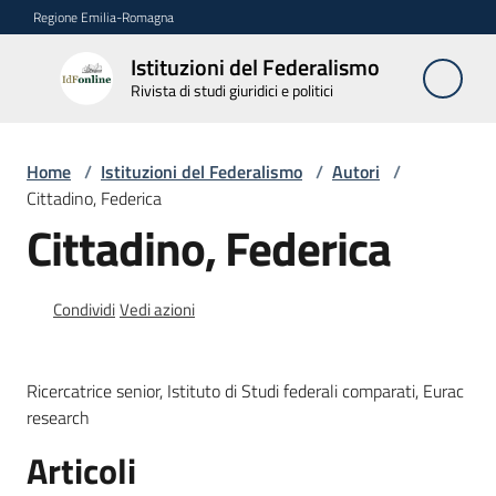
Vai al contenuto
Vai alla navigazione
Vai al footer
Regione Emilia-Romagna
Istituzioni del Federalismo
Istituzioni
Rivista di studi giuridici e politici
del
Federalismo
Rivista di studi
Home
/
Istituzioni del Federalismo
/
Autori
/
giuridici e politici
Cittadino, Federica
Cittadino, Federica
La
Rivista
Condividi
Vedi azioni
Numeri
Ricercatrice senior, Istituto di Studi federali comparati, Eurac
Autori
research
Menu selezionato
Articoli
Abbonamenti