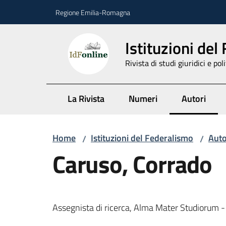
Vai al contenuto
Vai alla navigazione
Vai al footer
Regione Emilia-Romagna
Istituzioni del
Rivista di studi giuridici e poli
La Rivista
Numeri
Autori
Menu selez
Home
Istituzioni del Federalismo
Auto
/
/
Caruso, Corrado
Assegnista di ricerca, Alma Mater Studiorum -