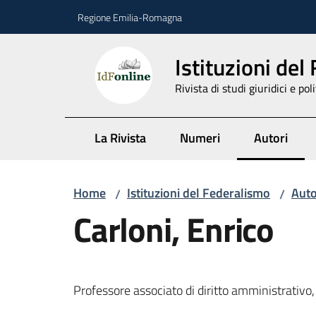
Vai al contenuto
Vai alla navigazione
Vai al footer
Regione Emilia-Romagna
Istituzioni del
Rivista di studi giuridici e poli
La Rivista
Numeri
Autori
Menu selez
Home
Istituzioni del Federalismo
Auto
/
/
Carloni, Enrico
Professore associato di diritto amministrativo,