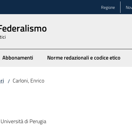
Regione
Nov
 Federalismo
tici
Abbonamenti
Norme redazionali e codice etico
ionato
ri
Carloni, Enrico
/
 Università di Perugia