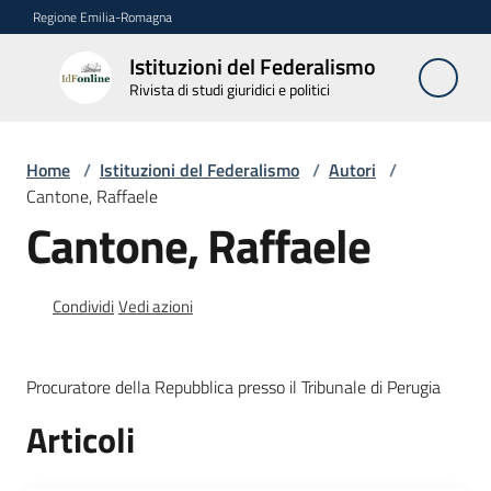
Vai al contenuto
Vai alla navigazione
Vai al footer
Regione Emilia-Romagna
Istituzioni del Federalismo
Istituzioni
Rivista di studi giuridici e politici
del
Federalismo
Rivista di studi
Home
/
Istituzioni del Federalismo
/
Autori
/
giuridici e politici
Cantone, Raffaele
Cantone, Raffaele
La
Rivista
Condividi
Vedi azioni
Numeri
Procuratore della Repubblica presso il Tribunale di Perugia
Autori
Articoli
Menu selezionato
Abbonamenti