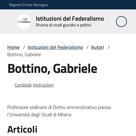
Vai al contenuto
Vai alla navigazione
Vai al footer
Regione Emilia-Romagna
Istituzioni del Federalismo
Istituzioni
Rivista di studi giuridici e politici
del
Federalismo
Rivista di studi
Home
/
Istituzioni del Federalismo
/
Autori
/
giuridici e politici
Bottino, Gabriele
Bottino, Gabriele
La
Rivista
Condividi
Vedi azioni
Numeri
Professore ordinario di Diritto amministrativo presso
Autori
l’Università degli Studi di Milano
Menu selezionato
Articoli
Abbonamenti