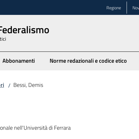
Regione
Nov
 Federalismo
tici
Abbonamenti
Norme redazionali e codice etico
ionato
ri
Bessi, Demis
/
ionale nell'Università di Ferrara