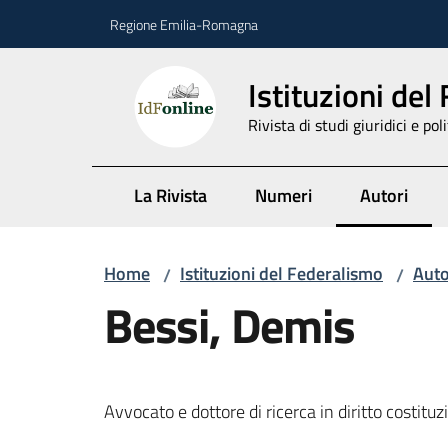
Vai al contenuto
Vai alla navigazione
Vai al footer
Regione Emilia-Romagna
Istituzioni del
Rivista di studi giuridici e poli
La Rivista
Numeri
Autori
Menu selez
Home
Istituzioni del Federalismo
Auto
/
/
Bessi, Demis
Avvocato e dottore di ricerca in diritto costituz