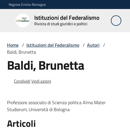
Vai al contenuto
Vai alla navigazione
Vai al footer
Regione Emilia-Romagna
Istituzioni del Federalismo
Istituzioni
Rivista di studi giuridici e politici
del
Federalismo
Rivista di studi
Home
/
Istituzioni del Federalismo
/
Autori
/
giuridici e politici
Baldi, Brunetta
Baldi, Brunetta
La
Rivista
Condividi
Vedi azioni
Numeri
Professore associato di Scienza politica Alma Mater
Autori
Studiorum, Università di Bologna
Menu selezionato
Articoli
Abbonamenti