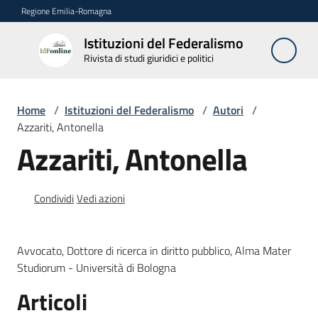
Vai al contenuto
Vai alla navigazione
Vai al footer
Regione Emilia-Romagna
Istituzioni del Federalismo
Istituzioni
Rivista di studi giuridici e politici
del
Federalismo
Rivista di studi
Home
/
Istituzioni del Federalismo
/
Autori
/
giuridici e politici
Azzariti, Antonella
Azzariti, Antonella
La
Rivista
Condividi
Vedi azioni
Numeri
Avvocato, Dottore di ricerca in diritto pubblico, Alma Mater
Autori
Studiorum - Università di Bologna
Menu selezionato
Articoli
Abbonamenti