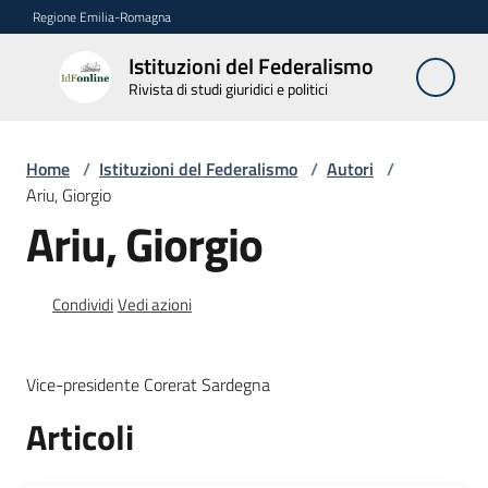
Vai al contenuto
Vai alla navigazione
Vai al footer
Regione Emilia-Romagna
Istituzioni del Federalismo
Istituzioni
Rivista di studi giuridici e politici
del
Federalismo
Rivista di studi
Home
/
Istituzioni del Federalismo
/
Autori
/
giuridici e politici
Ariu, Giorgio
Ariu, Giorgio
La
Rivista
Condividi
Vedi azioni
Numeri
Vice-presidente Corerat Sardegna
Autori
Articoli
Menu selezionato
Abbonamenti