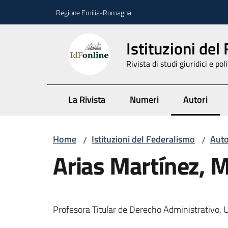
Vai al contenuto
Vai alla navigazione
Vai al footer
Regione Emilia-Romagna
Istituzioni del
Rivista di studi giuridici e poli
La Rivista
Numeri
Autori
Menu selez
Home
Istituzioni del Federalismo
Auto
/
/
Arias Martínez, 
Profesora Titular de Derecho Administrativo, 