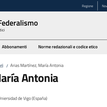
Regione
Nov
 Federalismo
tici
Abbonamenti
Norme redazionali e codice etico
ionato
ri
Arias Martínez, María Antonia
/
María Antonia
Uniersidad de Vigo (España)