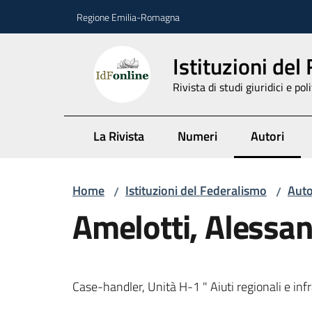
Vai al contenuto
Vai alla navigazione
Vai al footer
Regione Emilia-Romagna
Istituzioni del
Rivista di studi giuridici e poli
La Rivista
Numeri
Autori
Menu selez
Home
Istituzioni del Federalismo
Auto
/
/
Amelotti, Alessa
Case-handler, Unità H-1 " Aiuti regionali e 