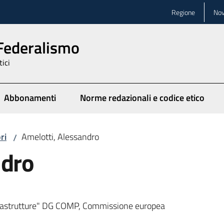
Regione
Nov
 Federalismo
tici
Abbonamenti
Norme redazionali e codice etico
ionato
ri
Amelotti, Alessandro
/
ndro
infrastrutture" DG COMP, Commissione europea