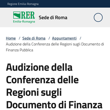
Vai al contenuto
Vai alla navigazione
Vai al footer
Regione Emilia-Romagna
Sede
Sede di Roma
di
Roma
Home
/
Sede di Roma
/
Appuntamenti
/
Audizione della Conferenza delle Regioni sugli Documento di
Finanza Pubblica
Novità
Audizione della
Salta al contenuto
Servizi
Conferenza delle
della
Sede
Regioni sugli
Conferenze
Documento di Finanza
interistituzionali