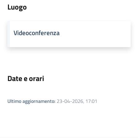
Luogo
Videoconferenza
Regione
Emilia-
Romagna
Regione
Date e orari
Novità
Servizi
Ultimo aggiornamento
:
23-04-2026, 17:01
Leggi Atti Bandi