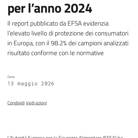
per l’anno 2024
Chi
siamo
Il report pubblicato da EFSA evidenzia 
l’elevato livello di protezione dei consumatori 
in Europa, con il 98.2% dei campioni analizzati 
risultato conforme con le normative
Sede
di
Bruxelles
Data
:
13 maggio 2026
Seguici
Condividi
Vedi azioni
su
L’Autorità Europea per la Sicurezza Alimentare (EFSA) ha