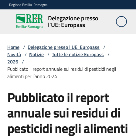
Vai al contenuto
Vai alla navigazione
Vai al footer
Regione Emilia-Romagna
Delegazione presso
Delegazione
l'UE: Europass
presso l'UE:
Europass
Home
/
Delegazione presso l'UE: Europass
/
Novità
/
Notizie
/
Tutte le notizie Europass
/
2026
/
Novità
Pubblicato il report annuale sui residui di pesticidi negli
alimenti per l’anno 2024
Pareri
Pubblicato il report
Salta al contenuto
EFSA
annuale sui residui di
Opportunità
pesticidi negli alimenti