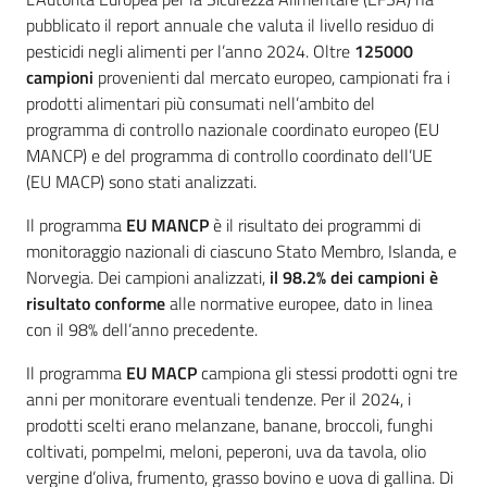
Introduzione
pubblicato il report annuale che valuta il livello residuo di
pesticidi negli alimenti per l’anno 2024. Oltre
125000
campioni
provenienti dal mercato europeo, campionati fra i
prodotti alimentari più consumati nell’ambito del
programma di controllo nazionale coordinato europeo (EU
MANCP) e del programma di controllo coordinato dell’UE
(EU MACP) sono stati analizzati.
Regione
Il programma
EU MANCP
è il risultato dei programmi di
Emilia-
Romagna
monitoraggio nazionali di ciascuno Stato Membro, Islanda, e
Norvegia. Dei campioni analizzati,
il 98.2% dei campioni è
risultato conforme
alle normative europee, dato in linea
Regione
con il 98% dell’anno precedente.
Novità
Il programma
EU MACP
campiona gli stessi prodotti ogni tre
anni per monitorare eventuali tendenze. Per il 2024, i
Servizi
prodotti scelti erano melanzane, banane, broccoli, funghi
coltivati, pompelmi, meloni, peperoni, uva da tavola, olio
Leggi Atti Bandi
vergine d’oliva, frumento, grasso bovino e uova di gallina. Di