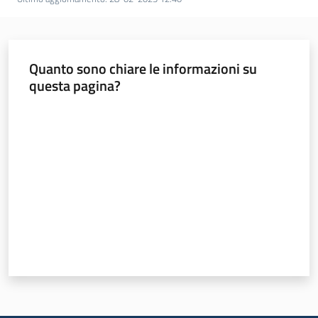
Chi
siamo
Quanto sono chiare le informazioni su
questa pagina?
Valuta da 1 a 5 stelle
Sede
di
Bruxelles
Seguici
su