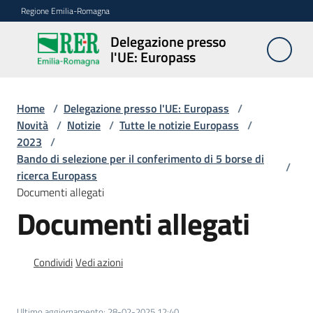
Vai al contenuto
Vai alla navigazione
Vai al footer
Regione Emilia-Romagna
Delegazione presso
Delegazione
l'UE: Europass
presso l'UE:
Europass
Home
/
Delegazione presso l'UE: Europass
/
Novità
/
Notizie
/
Tutte le notizie Europass
/
2023
/
Novità
Bando di selezione per il conferimento di 5 borse di
/
ricerca Europass
Documenti allegati
Pareri
Documenti allegati
EFSA
Condividi
Vedi azioni
Opportunità
Ultimo aggiornamento
:
28-02-2025 12:40